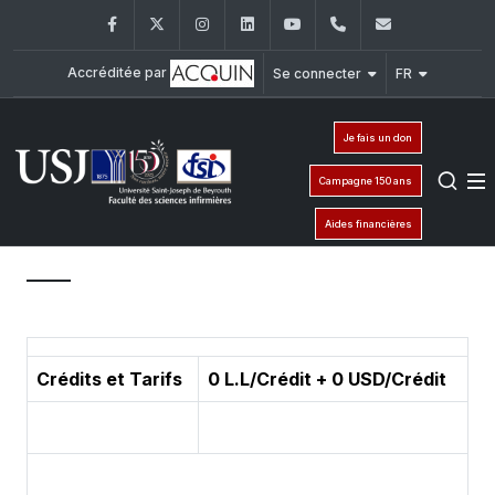
Facebook
Twitter
Instagram
LinkedIn
YouTube
+961 (1) 421 240
fsi@usj.ed
Accréditée par
Se connecter
FR
Je fais un don
Campagne 150 ans
Aides financières
Crédits et Tarifs
0 L.L/Crédit + 0 USD/Crédit