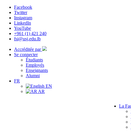
Facebook
Twitter
Instagram
LinkedIn
YouTube
+961 (1) 421 240
fsi@usj.edu.lb
Accréditée par
Se connecter
Étudiants
Employés
Enseignants
Alumni
FR
EN
AR
La Fac