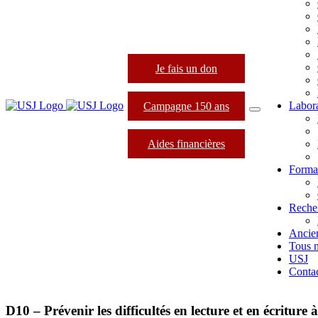
Je fais un don
Labora
Campagne 150 ans
Aides financières
Format
Reche
Ancie
Tous 
USJ
Conta
D10 – Prévenir les difficultés en lecture et en écriture 