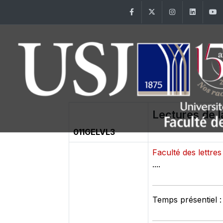
Facebook
Twitter
Instagram
Linke
Lectures de la
011GELVL3
Faculté des lettr
....
Temps présentiel :