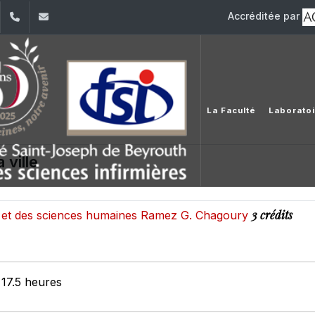
Accréditée par
dIn
YouTube
+961 (1) 421 240
fsi@usj.edu.lb
La Faculté
Laborato
 ville
3 crédits
es et des sciences humaines Ramez G. Chagoury
 17.5 heures