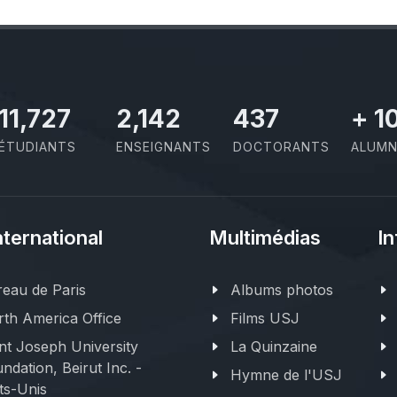
11,727
2,142
437
+
1
ÉTUDIANTS
ENSEIGNANTS
DOCTORANTS
ALUMN
nternational
Multimédias
In
eau de Paris
Albums photos
th America Office
Films USJ
nt Joseph University
La Quinzaine
ndation, Beirut Inc. -
Hymne de l'USJ
ts-Unis