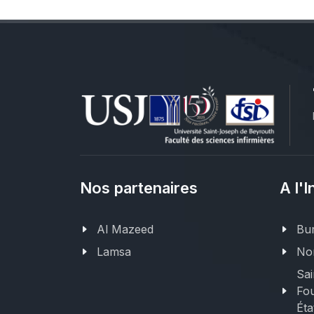
Nos partenaires
A l'I
Al Mazeed
Bur
Lamsa
Nor
Sai
Fou
Éta