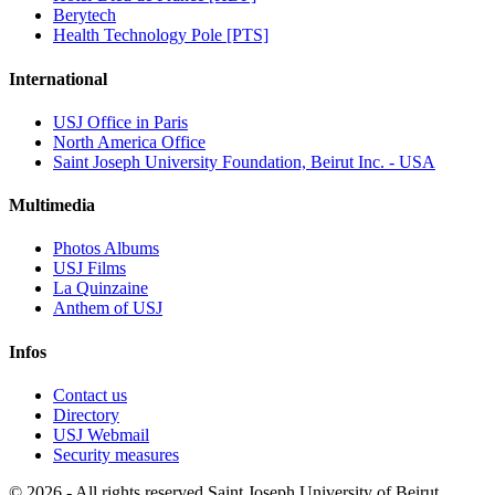
Berytech
Health Technology Pole [PTS]
International
USJ Office in Paris
North America Office
Saint Joseph University Foundation, Beirut Inc. - USA
Multimedia
Photos Albums
USJ Films
La Quinzaine
Anthem of USJ
Infos
Contact us
Directory
USJ Webmail
Security measures
©
2026 - All rights reserved Saint Joseph University of Beirut