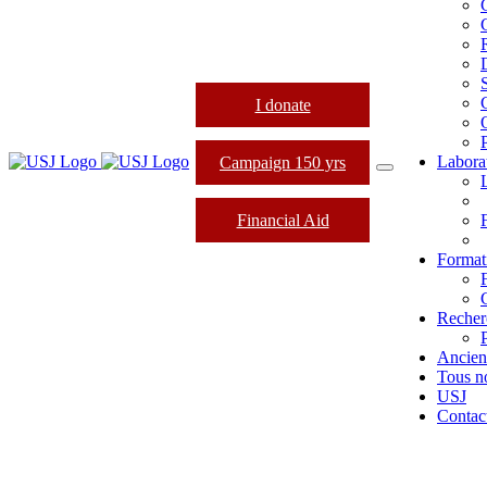
I donate
Labora
Campaign 150 yrs
Financial Aid
Formati
Recher
Ancien
Tous n
USJ
Contac