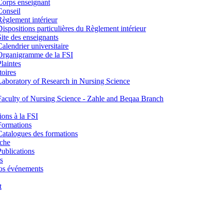
Corps enseignant
Conseil
Règlement intérieur
Dispositions particulières du Règlement intérieur
Site des enseignants
Calendrier universitaire
Organigramme de la FSI
Plaintes
toires
Laboratory of Research in Nursing Science
Faculty of Nursing Science - Zahle and Beqaa Branch
ons à la FSI
Formations
Catalogues des formations
che
Publications
s
os événements
t