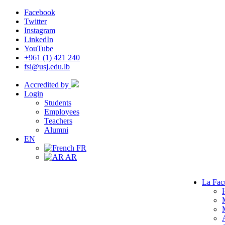
Facebook
Twitter
Instagram
LinkedIn
YouTube
+961 (1) 421 240
fsi@usj.edu.lb
Accredited by
Login
Students
Employees
Teachers
Alumni
EN
FR
AR
La Fac