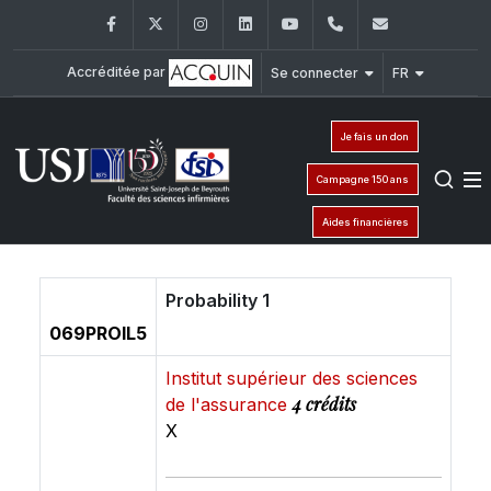
Facebook
Twitter
Instagram
LinkedIn
YouTube
+961 (1) 421 240
fsi@usj.ed
Accréditée par
Se connecter
FR
Je fais un don
Campagne 150 ans
Aides financières
Probability 1
069PROIL5
Institut supérieur des sciences
4 crédits
de l'assurance
X