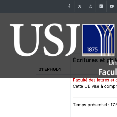
Facebook
Twitter
Instagram
Linke
Écritures et phi
011EPHGL4
Faculté des lettres 
Cette UE vise à compre
Temps présentiel : 17.