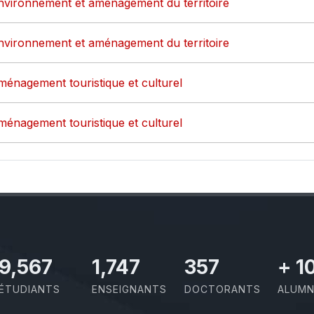
environnement et aménagement du territoire
environnement et aménagement du territoire
ménagement touristique et culturel
ménagement touristique et culturel
11,110
2,029
414
+
1
ÉTUDIANTS
ENSEIGNANTS
DOCTORANTS
ALUMN