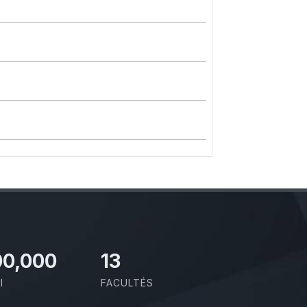
00,000
13
I
FACULTÉS