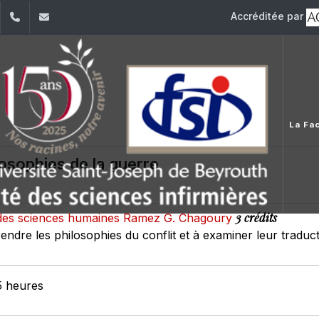
Accréditée par
dIn
YouTube
+961 (1) 421 240
fsi@usj.edu.lb
La Fac
losophies de la guerre
3 crédits
et des sciences humaines Ramez G. Chagoury
ndre les philosophies du conflit et à examiner leur traductio
5 heures