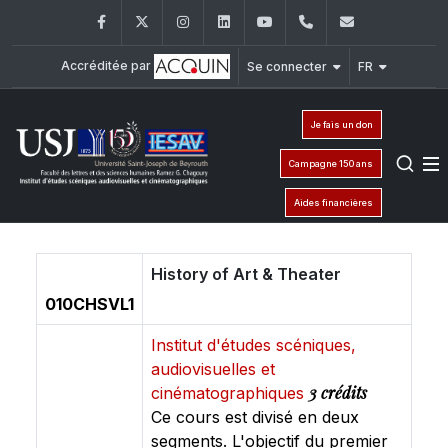
Facebook
Twitter
Instagram
LinkedIn
YouTube
+961 (1) 421 530
iesav@usj.
Accréditée par
Se connecter
FR
Je fais un don
Campagne 150 ans
Aides financières
History of Art & Theater
010CHSVL1
Institut d'études scéniques,
audiovisuelles et
3 crédits
cinématographiques
Ce cours est divisé en deux
segments. L'objectif du premier