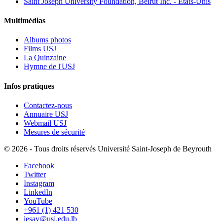
Saint Joseph University Foundation, Beirut Inc. - États-Unis
Multimédias
Albums photos
Films USJ
La Quinzaine
Hymne de l'USJ
Infos pratiques
Contactez-nous
Annuaire USJ
Webmail USJ
Mesures de sécurité
©
2026 - Tous droits réservés Université Saint-Joseph de Beyrouth
Facebook
Twitter
Instagram
LinkedIn
YouTube
+961 (1) 421 530
iesav@usj.edu.lb