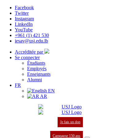
Facebook
Twitter
Instagram
LinkedIn
YouTube
+961 (1) 421 530
iesav@usj.edu.lb
Accréditée par
Se connecter
Étudiants
Employés
Enseignants
Alumni
FR
EN
AR
Je fais un don
Campagne 150 ans