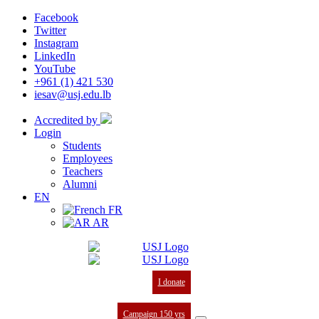
Facebook
Twitter
Instagram
LinkedIn
YouTube
+961 (1) 421 530
iesav@usj.edu.lb
Accredited by
Login
Students
Employees
Teachers
Alumni
EN
FR
AR
I donate
Campaign 150 yrs