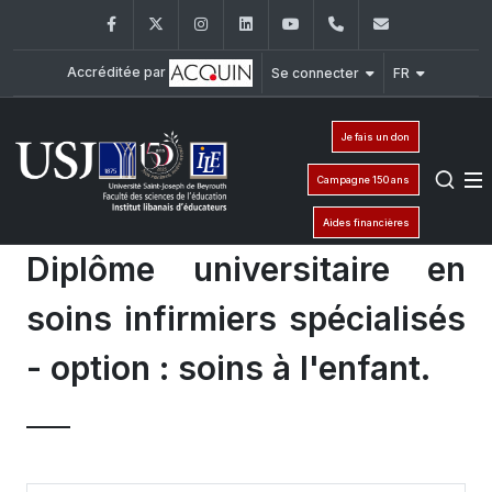
Facebook
Twitter
Instagram
LinkedIn
YouTube
+961 (1) 421 548
ile@usj.edu
Accréditée par
Se connecter
FR
Je fais un don
Campagne 150 ans
Aides financières
Diplôme universitaire en
soins infirmiers spécialisés
- option : soins à l'enfant.