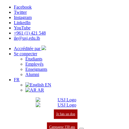
Facebook
Twitter
Instagram
LinkedIn
YouTube
+961 (1) 421 548
ile@usj.edu.lb
Accréditée par
Se connecter
Étudiants
Employés
Enseignants
Alumni
FR
EN
AR
Je fais un don
Campagne 150 ans