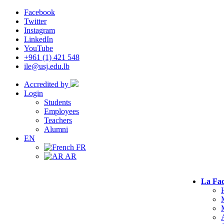
Facebook
Twitter
Instagram
LinkedIn
YouTube
+961 (1) 421 548
ile@usj.edu.lb
Accredited by
Login
Students
Employees
Teachers
Alumni
EN
FR
AR
La Fac