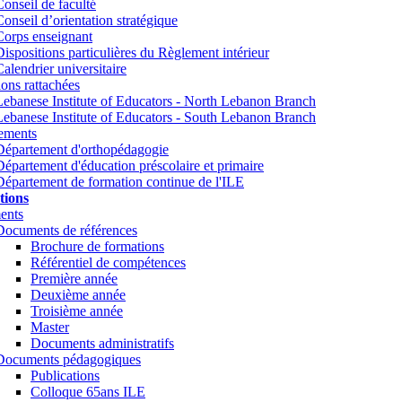
Conseil de faculté
Conseil d’orientation stratégique
Corps enseignant
Dispositions particulières du Règlement intérieur
Calendrier universitaire
tions rattachées
Lebanese Institute of Educators - North Lebanon Branch
Lebanese Institute of Educators - South Lebanon Branch
ements
Département d'orthopédagogie
Département d'éducation préscolaire et primaire
Département de formation continue de l'ILE
tions
ents
Documents de références
Brochure de formations
Référentiel de compétences
Première année
Deuxième année
Troisième année
Master
Documents administratifs
Documents pédagogiques
Publications
Colloque 65ans ILE