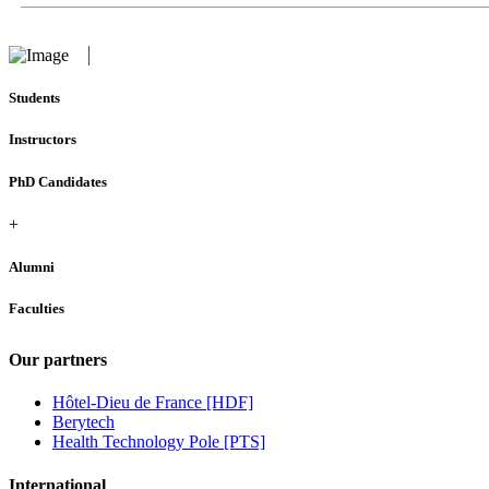
Students
Instructors
PhD Candidates
+
Alumni
Faculties
Our partners
Hôtel-Dieu de France [HDF]
Berytech
Health Technology Pole [PTS]
International