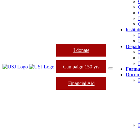
Institu
Départ
I donate
Campaign 150 yrs
Forma
Docum
Financial Aid