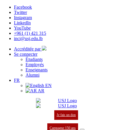
Facebook
Twitter
Instagram
LinkedIn
YouTube
+961 (1) 421 315
inci@usj.edu.lb
Accréditée par
Se connecter
Étudiants
Employés
Enseignants
Alumni
FR
EN
AR
Je fais un don
Campagne 150 ans