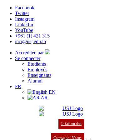
Facebook
Twitter
Instagram
LinkedIn
YouTube
+961 (1) 421 315
inci@usj.edu.lb
Accréditée par
Se connecter
Étudiants
Employés
Enseignants
Alumni
FR
EN
AR
Je fais un don
Campagne 150 ans