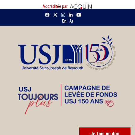
Accréditée par
En
|
Ar
Je fais un don