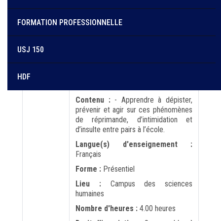
Institut libanais d'éducateurs
FORMATION PROFESSIONNELLE
USJ 150
Objectif :
- Apprendre à dépister,
prévenir et agir sur ces phénomènes
de réprimande, d’intimidation et
HDF
d’insulte entre pairs à l’école.
Contenu :
- Apprendre à dépister,
prévenir et agir sur ces phénomènes
de réprimande, d’intimidation et
d’insulte entre pairs à l’école.
Langue(s) d'enseignement :
Français
Forme :
Présentiel
Lieu :
Campus des sciences
humaines
Nombre d'heures :
4.00 heures