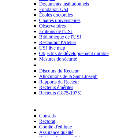
Documents institutionnels
Fondation USJ
Écoles doctorales
Chaires universitaires
Observatoires
Éditions de l'USJ
Bibliothèque de l'USJ
Restaurant l'Atelier
USJ live map
Objectifs de développement durable
Mesures de sécurité
Le Recteur
Discours du Recteur
Allocutions de la Saint-Joseph
Rapports du Recteur
Recteurs émérites
Recteurs (1875-1975)
Gouvernance
Conseils
Rectorat
Comité d'éthique
Assurance qualité