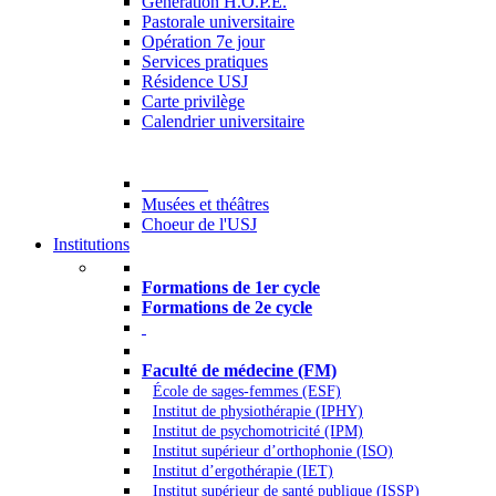
Generation H.O.P.E.
Pastorale universitaire
Opération 7e jour
Services pratiques
Résidence USJ
Carte privilège
Calendrier universitaire
Culture
Musées et théâtres
Choeur de l'USJ
Institutions
Formations à l’USJ
Formations de 1er cycle
Formations de 2e cycle
Médecine et Santé
Faculté de médecine (FM)
École de sages-femmes (ESF)
Institut de physiothérapie (IPHY)
Institut de psychomotricité (IPM)
Institut supérieur d’orthophonie (ISO)
Institut d’ergothérapie (IET)
Institut supérieur de santé publique (ISSP)