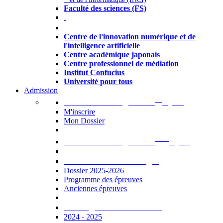
Faculté des sciences (FS)
Autres
Centre de l'innovation numérique et de
l'intelligence artificielle
Centre académique japonais
Centre professionnel de médiation
Institut Confucius
Université pour tous
Admission
er
Admission en ligne au 1
cycle
M'inscrire
Mon Dossier
ème
Admission en ligne au 2
cycle
Documents à télécharger
Dossier 2025-2026
Programme des épreuves
Anciennes épreuves
Catalogue des formations
2024 - 2025