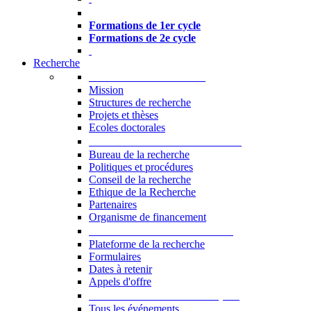
Formations à l’USJ
Formations de 1er cycle
Formations de 2e cycle
Recherche
La Recherche à l'USJ
Mission
Structures de recherche
Projets et thèses
Ecoles doctorales
Vice-rectorat à la Recherche
Bureau de la recherche
Politiques et procédures
Conseil de la recherche
Ethique de la Recherche
Partenaires
Organisme de financement
Plateforme de la recherche
Plateforme de la recherche
Formulaires
Dates à retenir
Appels d'offre
Manifestations Scientifiques
Tous les événements