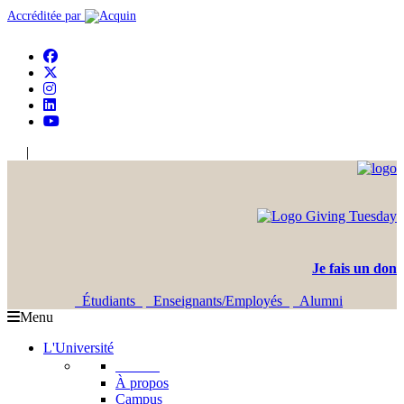
Accréditée par
|
En
Ar
Je fais un don
Étudiants
Enseignants/Employés
Alumni
Menu
L'Université
L'USJ
À propos
Campus