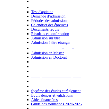
er
Admission au 1
cycle
Test d'aptitude
Demande d’admission
Périodes des admissions
Calendrier des épreuves
Documents requis
Résultats et confirmation
Admission sur titre
Admission à titre étranger
e
e
Admission aux 2
et 3
cycles
Admission en Master
Admission en Doctorat
Admission en cours de programme
UE optionnelles USJ [PDF]
UE optionnelles ouvertes [PDF]
À savoir...
Système des études et règlement
Équivalences et validations
Aides financières
Guide des formations 2024-2025