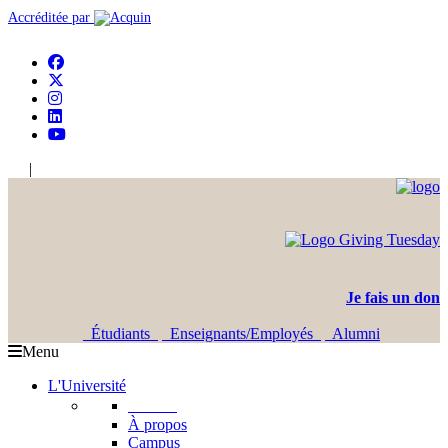
Accréditée par
|
En
Ar
Je fais un don
Étudiants
Enseignants/Employés
Alumni
Menu
L'Université
L'USJ
À propos
Campus