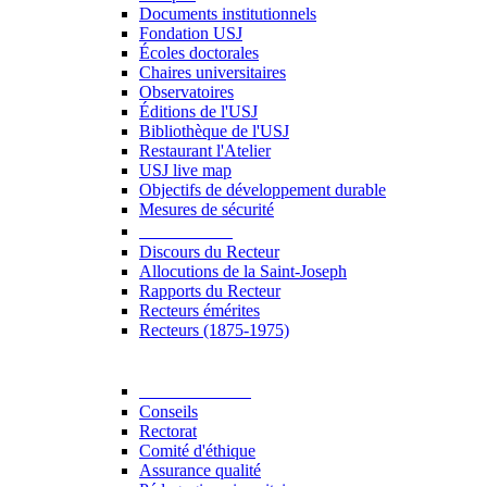
Documents institutionnels
Fondation USJ
Écoles doctorales
Chaires universitaires
Observatoires
Éditions de l'USJ
Bibliothèque de l'USJ
Restaurant l'Atelier
USJ live map
Objectifs de développement durable
Mesures de sécurité
Le Recteur
Discours du Recteur
Allocutions de la Saint-Joseph
Rapports du Recteur
Recteurs émérites
Recteurs (1875-1975)
Gouvernance
Conseils
Rectorat
Comité d'éthique
Assurance qualité