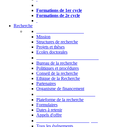
Formations à l’USJ
Formations de 1er cycle
Formations de 2e cycle
Recherche
La Recherche à l'USJ
Mission
Structures de recherche
Projets et thèses
Ecoles doctorales
Vice-rectorat à la Recherche
Bureau de la recherche
Politiques et procédures
Conseil de la recherche
Ethique de la Recherche
Partenaires
Organisme de financement
Plateforme de la recherche
Plateforme de la recherche
Formulaires
Dates à retenir
Appels d'offre
Manifestations Scientifiques
Tous les événements