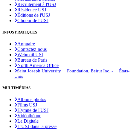
Recrutement à l'USJ
Résidence USJ
Éditions de l'USJ
Choeur de l'USJ
INFOS PRATIQUES
Annuaire
Contactez-nous
Webmail USJ
Bureau de Paris
North America Office
Saint Joseph University Foundation, Beirut Inc. - États-
Unis
MULTIMÉDIAS
Albums photos
Films USJ
Hymne de l'USJ
Vidéothèque
La Digitale
L'USJ dans la presse