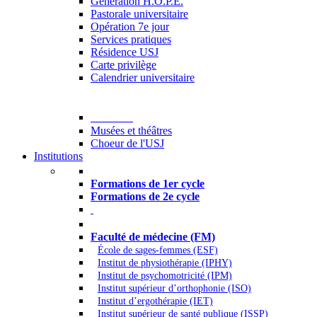
Generation H.O.P.E.
Pastorale universitaire
Opération 7e jour
Services pratiques
Résidence USJ
Carte privilège
Calendrier universitaire
Culture
Musées et théâtres
Choeur de l'USJ
Institutions
Formations à l’USJ
Formations de 1er cycle
Formations de 2e cycle
Médecine et Santé
Faculté de médecine (FM)
École de sages-femmes (ESF)
Institut de physiothérapie (IPHY)
Institut de psychomotricité (IPM)
Institut supérieur d’orthophonie (ISO)
Institut d’ergothérapie (IET)
Institut supérieur de santé publique (ISSP)