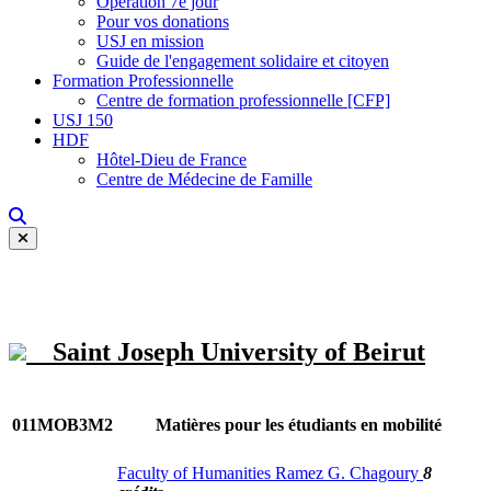
Opération 7e jour
Pour vos donations
USJ en mission
Guide de l'engagement solidaire et citoyen
Formation Professionnelle
Centre de formation professionnelle [CFP]
USJ 150
HDF
Hôtel-Dieu de France
Centre de Médecine de Famille
Saint Joseph University of Beirut
011MOB3M2
Matières pour les étudiants en mobilité
Faculty of Humanities Ramez G. Chagoury
8