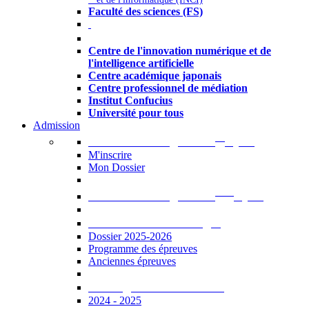
Faculté des sciences (FS)
Autres
Centre de l'innovation numérique et de
l'intelligence artificielle
Centre académique japonais
Centre professionnel de médiation
Institut Confucius
Université pour tous
Admission
er
Admission en ligne au 1
cycle
M'inscrire
Mon Dossier
ème
Admission en ligne au 2
cycle
Documents à télécharger
Dossier 2025-2026
Programme des épreuves
Anciennes épreuves
Catalogue des formations
2024 - 2025