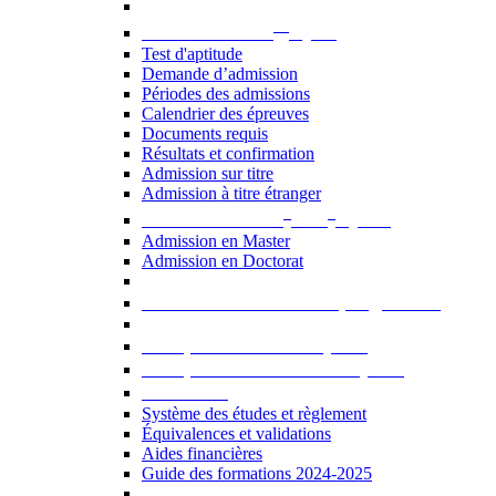
er
Admission au 1
cycle
Test d'aptitude
Demande d’admission
Périodes des admissions
Calendrier des épreuves
Documents requis
Résultats et confirmation
Admission sur titre
Admission à titre étranger
e
e
Admission aux 2
et 3
cycles
Admission en Master
Admission en Doctorat
Admission en cours de programme
UE optionnelles USJ [PDF]
UE optionnelles ouvertes [PDF]
À savoir...
Système des études et règlement
Équivalences et validations
Aides financières
Guide des formations 2024-2025