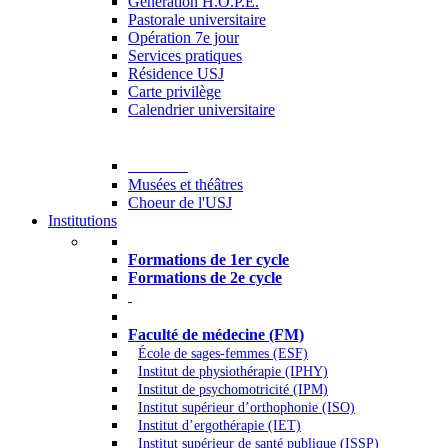
Generation H.O.P.E.
Pastorale universitaire
Opération 7e jour
Services pratiques
Résidence USJ
Carte privilège
Calendrier universitaire
Culture
Musées et théâtres
Choeur de l'USJ
Institutions
Formations à l’USJ
Formations de 1er cycle
Formations de 2e cycle
Médecine et Santé
Faculté de médecine (FM)
École de sages-femmes (ESF)
Institut de physiothérapie (IPHY)
Institut de psychomotricité (IPM)
Institut supérieur d’orthophonie (ISO)
Institut d’ergothérapie (IET)
Institut supérieur de santé publique (ISSP)