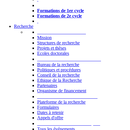
Formations à l’USJ
Formations de 1er cycle
Formations de 2e cycle
Recherche
La Recherche à l'USJ
Mission
Structures de recherche
Projets et thèses
Ecoles doctorales
Vice-rectorat à la Recherche
Bureau de la recherche
Politiques et procédures
Conseil de la recherche
Ethique de la Recherche
Partenaires
Organisme de financement
Plateforme de la recherche
Plateforme de la recherche
Formulaires
Dates à retenir
Appels d'offre
Manifestations Scientifiques
Tous les événements