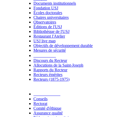
Documents institutionnels
Fondation USJ
Écoles doctorales
Chaires universitaires
Observatoires
Éditions de l'USJ
Bibliothèque de l'USJ
Restaurant l'Atelier
USJ live map
Objectifs de développement durable
Mesures de sécurité
Le Recteur
Discours du Recteur
Allocutions de la Saint-Joseph
Rapports du Recteur
Recteurs émérites
Recteurs (1875-1975)
Gouvernance
Conseils
Rectorat
Comité d'éthique
Assurance qualité