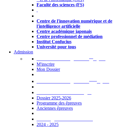
Faculté des sciences (FS)
Autres
Centre de l'innovation numérique et de
l'intelligence artificielle
Centre académique japonais
Centre professionnel de médiation
Institut Confucius
Université pour tous
Admission
er
Admission en ligne au 1
cycle
M'inscrire
Mon Dossier
ème
Admission en ligne au 2
cycle
Documents à télécharger
Dossier 2025-2026
Programme des épreuves
Anciennes épreuves
Catalogue des formations
2024 - 2025