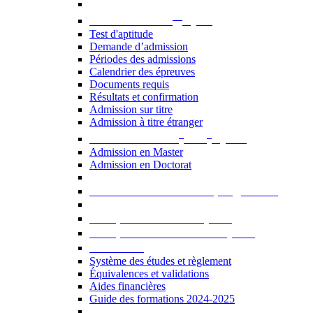
er
Admission au 1
cycle
Test d'aptitude
Demande d’admission
Périodes des admissions
Calendrier des épreuves
Documents requis
Résultats et confirmation
Admission sur titre
Admission à titre étranger
e
e
Admission aux 2
et 3
cycles
Admission en Master
Admission en Doctorat
Admission en cours de programme
UE optionnelles USJ [PDF]
UE optionnelles ouvertes [PDF]
À savoir...
Système des études et règlement
Équivalences et validations
Aides financières
Guide des formations 2024-2025