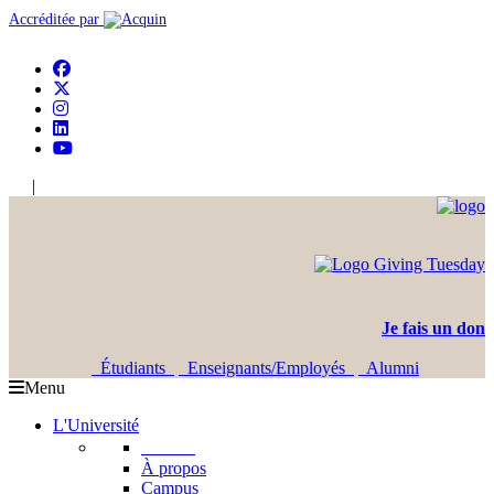
Accréditée par
|
En
Ar
Je fais un don
Étudiants
Enseignants/Employés
Alumni
Menu
L'Université
L'USJ
À propos
Campus