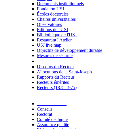
Documents institutionnels
Fondation USJ
Écoles doctorales
Chaires universitaires
Observatoires
Éditions de l'USJ
Bibliothèque de l'USJ
Restaurant l'Atelier
USJ live map
Objectifs de développement durable
Mesures de sécurité
Le Recteur
Discours du Recteur
Allocutions de la Saint-Joseph
Rapports du Recteur
Recteurs émérites
Recteurs (1875-1975)
Gouvernance
Conseils
Rectorat
Comité d'éthique
Assurance qualité