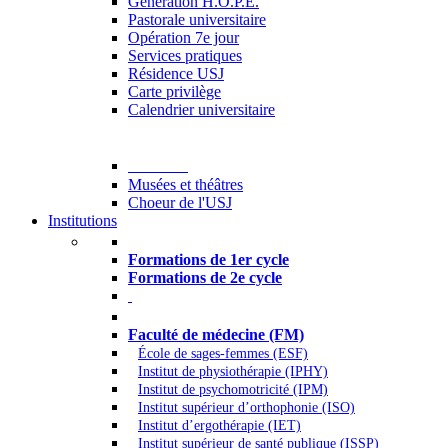
Generation H.O.P.E.
Pastorale universitaire
Opération 7e jour
Services pratiques
Résidence USJ
Carte privilège
Calendrier universitaire
Culture
Musées et théâtres
Choeur de l'USJ
Institutions
Formations à l’USJ
Formations de 1er cycle
Formations de 2e cycle
Médecine et Santé
Faculté de médecine (FM)
École de sages-femmes (ESF)
Institut de physiothérapie (IPHY)
Institut de psychomotricité (IPM)
Institut supérieur d’orthophonie (ISO)
Institut d’ergothérapie (IET)
Institut supérieur de santé publique (ISSP)