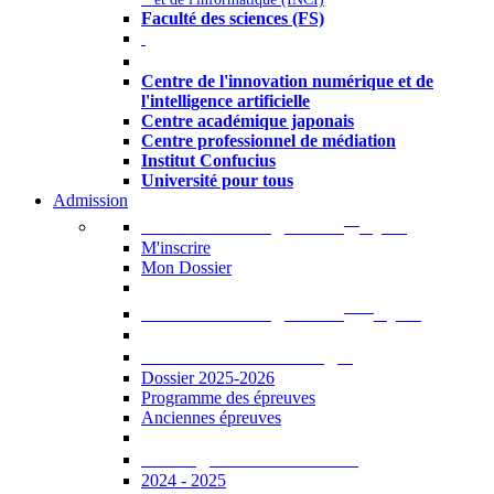
Faculté des sciences (FS)
Autres
Centre de l'innovation numérique et de
l'intelligence artificielle
Centre académique japonais
Centre professionnel de médiation
Institut Confucius
Université pour tous
Admission
er
Admission en ligne au 1
cycle
M'inscrire
Mon Dossier
ème
Admission en ligne au 2
cycle
Documents à télécharger
Dossier 2025-2026
Programme des épreuves
Anciennes épreuves
Catalogue des formations
2024 - 2025