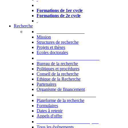
Formations à l’USJ
Formations de 1er cycle
Formations de 2e cycle
Recherche
La Recherche à l'USJ
Mission
Structures de recherche
Projets et thèses
Ecoles doctorales
Vice-rectorat à la Recherche
Bureau de la recherche
Politiques et procédures
Conseil de la recherche
Ethique de la Recherche
Partenaires
Organisme de financement
Plateforme de la recherche
Plateforme de la recherche
Formulaires
Dates à retenir
Appels d'offre
Manifestations Scientifiques
Tous les événements