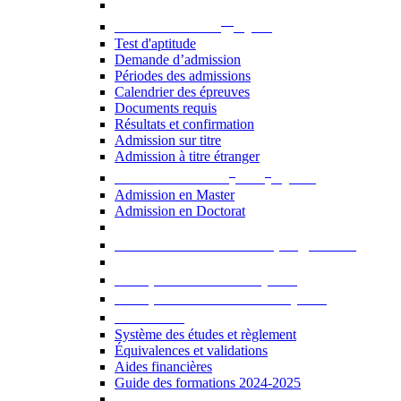
er
Admission au 1
cycle
Test d'aptitude
Demande d’admission
Périodes des admissions
Calendrier des épreuves
Documents requis
Résultats et confirmation
Admission sur titre
Admission à titre étranger
e
e
Admission aux 2
et 3
cycles
Admission en Master
Admission en Doctorat
Admission en cours de programme
UE optionnelles USJ [PDF]
UE optionnelles ouvertes [PDF]
À savoir...
Système des études et règlement
Équivalences et validations
Aides financières
Guide des formations 2024-2025