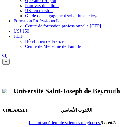
Opération 7e jour
Pour vos donations
USJ en mission
Guide de l'engagement solidaire et citoyen
Formation Professionnelle
Centre de formation professionnelle [CFP]
USJ 150
HDF
Hôtel-Dieu de France
Centre de Médecine de Famille
Université Saint-Joseph de Beyrouth
018LAASL1
اللاهوت الأساسي
Institut supérieur de sciences religieuses
3 crédits