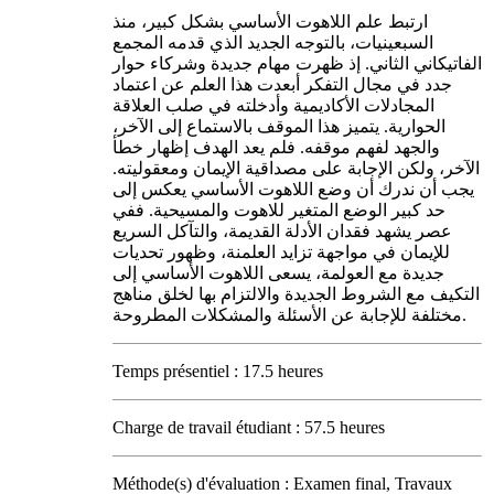
ارتبط علم اللاهوت الأساسي بشكل كبير، منذ
السبعينيات، بالتوجه الجديد الذي قدمه المجمع
الفاتيكاني الثاني. إذ ظهرت مهام جديدة وشركاء حوار
جدد في مجال التفكر أبعدت هذا العلم عن اعتماد
المجادلات الأكاديمية وأدخلته في صلب العلاقة
الحوارية. يتميز هذا الموقف بالاستماع إلى الآخر،
والجهد لفهم موقفه. فلم يعد الهدف إظهار خطأ
الآخر، ولكن الإجابة على مصداقية الإيمان ومعقوليته.
يجب أن ندرك أن وضع اللاهوت الأساسي يعكس إلى
حد كبير الوضع المتغير للاهوت والمسيحية. ففي
عصر يشهد فقدان الأدلة القديمة، والتآكل السريع
للإيمان في مواجهة تزايد العلمنة، وظهور تحديات
جديدة مع العولمة، يسعى اللاهوت الأساسي إلى
التكيف مع الشروط الجديدة والالتزام بها لخلق مناهج
مختلفة للإجابة عن الأسئلة والمشكلات المطروحة.
Temps présentiel : 17.5 heures
Charge de travail étudiant : 57.5 heures
Méthode(s) d'évaluation : Examen final, Travaux