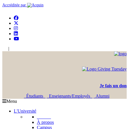
Accréditée par
|
En
Ar
Je fais un don
Étudiants
Enseignants/Employés
Alumni
Menu
L'Université
L'USJ
À propos
Campus