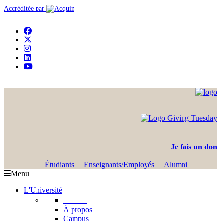
Accréditée par
|
En
Ar
Je fais un don
Étudiants
Enseignants/Employés
Alumni
Menu
L'Université
L'USJ
À propos
Campus