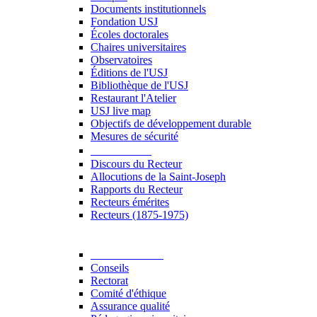
Documents institutionnels
Fondation USJ
Écoles doctorales
Chaires universitaires
Observatoires
Éditions de l'USJ
Bibliothèque de l'USJ
Restaurant l'Atelier
USJ live map
Objectifs de développement durable
Mesures de sécurité
Le Recteur
Discours du Recteur
Allocutions de la Saint-Joseph
Rapports du Recteur
Recteurs émérites
Recteurs (1875-1975)
Gouvernance
Conseils
Rectorat
Comité d'éthique
Assurance qualité