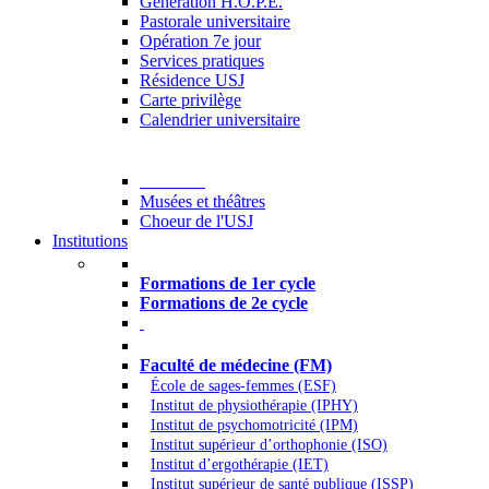
Generation H.O.P.E.
Pastorale universitaire
Opération 7e jour
Services pratiques
Résidence USJ
Carte privilège
Calendrier universitaire
Culture
Musées et théâtres
Choeur de l'USJ
Institutions
Formations à l’USJ
Formations de 1er cycle
Formations de 2e cycle
Médecine et Santé
Faculté de médecine (FM)
École de sages-femmes (ESF)
Institut de physiothérapie (IPHY)
Institut de psychomotricité (IPM)
Institut supérieur d’orthophonie (ISO)
Institut d’ergothérapie (IET)
Institut supérieur de santé publique (ISSP)