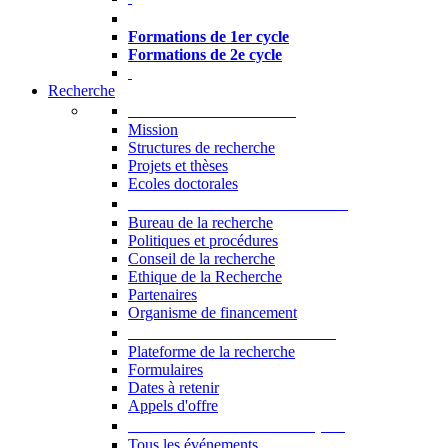
Formations à l’USJ
Formations de 1er cycle
Formations de 2e cycle
Recherche
La Recherche à l'USJ
Mission
Structures de recherche
Projets et thèses
Ecoles doctorales
Vice-rectorat à la Recherche
Bureau de la recherche
Politiques et procédures
Conseil de la recherche
Ethique de la Recherche
Partenaires
Organisme de financement
Plateforme de la recherche
Plateforme de la recherche
Formulaires
Dates à retenir
Appels d'offre
Manifestations Scientifiques
Tous les événements