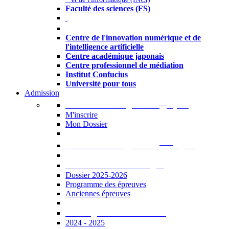
Faculté des sciences (FS)
Autres
Centre de l'innovation numérique et de
l'intelligence artificielle
Centre académique japonais
Centre professionnel de médiation
Institut Confucius
Université pour tous
Admission
er
Admission en ligne au 1
cycle
M'inscrire
Mon Dossier
ème
Admission en ligne au 2
cycle
Documents à télécharger
Dossier 2025-2026
Programme des épreuves
Anciennes épreuves
Catalogue des formations
2024 - 2025