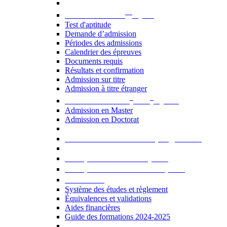
er
Admission au 1
cycle
Test d'aptitude
Demande d’admission
Périodes des admissions
Calendrier des épreuves
Documents requis
Résultats et confirmation
Admission sur titre
Admission à titre étranger
e
e
Admission aux 2
et 3
cycles
Admission en Master
Admission en Doctorat
Admission en cours de programme
UE optionnelles USJ [PDF]
UE optionnelles ouvertes [PDF]
À savoir...
Système des études et règlement
Équivalences et validations
Aides financières
Guide des formations 2024-2025