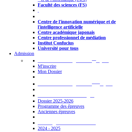
Faculté des sciences (FS)
Autres
Centre de l'innovation numérique et de
l'intelligence artificielle
Centre académique japonais
Centre professionnel de médiation
Institut Confucius
Université pour tous
Admission
er
Admission en ligne au 1
cycle
M'inscrire
Mon Dossier
ème
Admission en ligne au 2
cycle
Documents à télécharger
Dossier 2025-2026
Programme des épreuves
Anciennes épreuves
Catalogue des formations
2024 - 2025