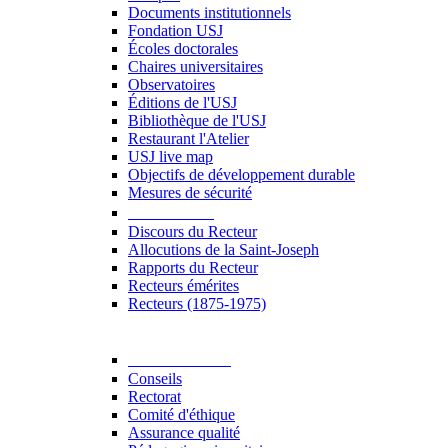
Documents institutionnels
Fondation USJ
Écoles doctorales
Chaires universitaires
Observatoires
Éditions de l'USJ
Bibliothèque de l'USJ
Restaurant l'Atelier
USJ live map
Objectifs de développement durable
Mesures de sécurité
Le Recteur
Discours du Recteur
Allocutions de la Saint-Joseph
Rapports du Recteur
Recteurs émérites
Recteurs (1875-1975)
Gouvernance
Conseils
Rectorat
Comité d'éthique
Assurance qualité