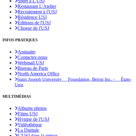
Sport à L'USJ
Restaurant L'Atelier
Recrutement à l'USJ
Résidence USJ
Éditions de l'USJ
Choeur de l'USJ
INFOS PRATIQUES
Annuaire
Contactez-nous
Webmail USJ
Bureau de Paris
North America Office
Saint Joseph University Foundation, Beirut Inc. - États-
Unis
MULTIMÉDIAS
Albums photos
Films USJ
Hymne de l'USJ
Vidéothèque
La Digitale
L'USJ dans la presse