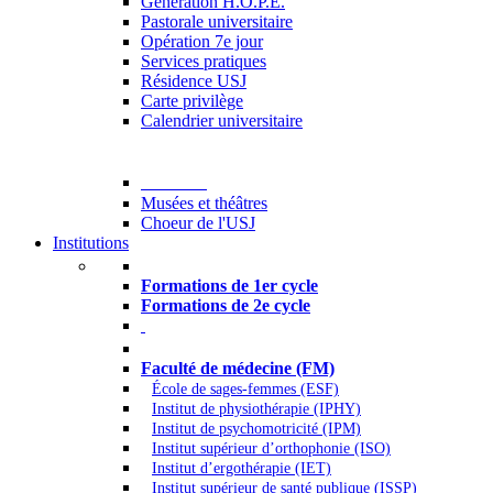
Generation H.O.P.E.
Pastorale universitaire
Opération 7e jour
Services pratiques
Résidence USJ
Carte privilège
Calendrier universitaire
Culture
Musées et théâtres
Choeur de l'USJ
Institutions
Formations à l’USJ
Formations de 1er cycle
Formations de 2e cycle
Médecine et Santé
Faculté de médecine (FM)
École de sages-femmes (ESF)
Institut de physiothérapie (IPHY)
Institut de psychomotricité (IPM)
Institut supérieur d’orthophonie (ISO)
Institut d’ergothérapie (IET)
Institut supérieur de santé publique (ISSP)