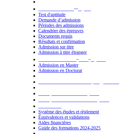
er
Admission au 1
cycle
Test d'aptitude
Demande d’admission
Périodes des admissions
Calendrier des épreuves
Documents requis
Résultats et confirmation
Admission sur titre
Admission à titre étranger
e
e
Admission aux 2
et 3
cycles
Admission en Master
Admission en Doctorat
Admission en cours de programme
UE optionnelles USJ [PDF]
UE optionnelles ouvertes [PDF]
À savoir...
Système des études et règlement
Équivalences et validations
Aides financières
Guide des formations 2024-2025