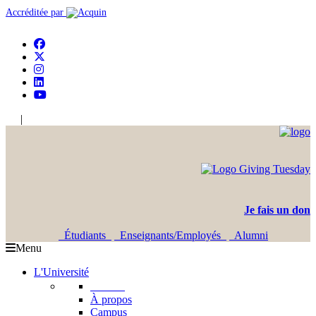
Accréditée par
|
En
Ar
Je fais un don
Étudiants
Enseignants/Employés
Alumni
Menu
L'Université
L'USJ
À propos
Campus