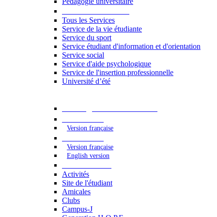
Pédagogie universitaire
Services étudiants
Tous les Services
Service de la vie étudiante
Service du sport
Service étudiant d'information et d'orientation
Service social
Service d'aide psychologique
Service de l'insertion professionnelle
Université d’été
Catalogue des formations
2023 - 2024
Version française
2024 - 2025
Version française
English version
Vie étudiante
Activités
Site de l'étudiant
Amicales
Clubs
Campus-J