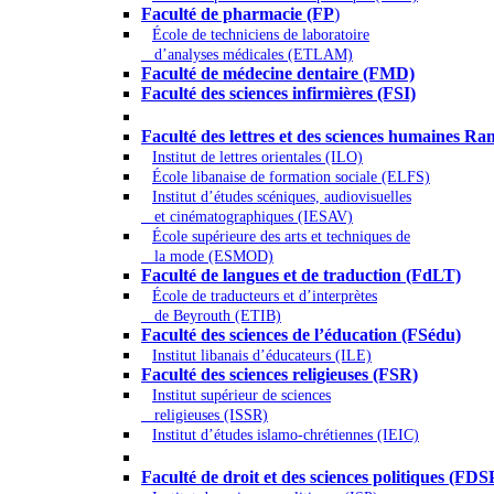
Faculté de pharmacie (FP
)
École de techniciens de laboratoire
d’analyses médicales (ETLAM)
Faculté de médecine dentaire (FMD)
Faculté des sciences infirmières (FSI)
Arts - Lettres et Sciences humaines - Scie
Faculté des lettres et des sciences humaines
Institut de lettres orientales (ILO)
École libanaise de formation sociale (ELFS)
Institut d’études scéniques, audiovisuelles
et cinématographiques (IESAV)
École supérieure des arts et techniques de
la mode (ESMOD)
Faculté de langues et de traduction (FdLT)
École de traducteurs et d’interprètes
de Beyrouth (ETIB)
Faculté des sciences de l’éducation (FSédu)
Institut libanais d’éducateurs (ILE)
Faculté des sciences religieuses (FSR)
Institut supérieur de sciences
religieuses (ISSR)
Institut d’études islamo-chrétiennes (IEIC)
Droit - Sciences politiques
Faculté de droit et des sciences politiques (FDS