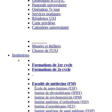
Generation H.O.P.E.
Pastorale universitaire
Opération 7e jour
Services pratiques
Résidence USJ
Carte privilège
Calendrier universitaire
Culture
Musées et théâtres
Choeur de l'USJ
Institutions
Formations à l’USJ
Formations de 1er cycle
Formations de 2e cycle
Médecine et Santé
Faculté de médecine (FM)
École de sages-femmes (ESF)
Institut de physiothérapie (IPHY)
Institut de psychomotricité (IPM)
Institut supérieur d’orthophonie (ISO)
Institut d’ergothérapie (IET)
Institut supérieur de santé publique (ISSP)