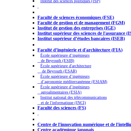
Institut des sciences politiques (ISP)
Économie - Gestion - Banque - Assurances
Faculté de sciences économiques (FSE)
Faculté de gestion et de management (FGM)
Institut de gestion des entreprises (IGE)
Institut supérieur des sciences de l'assurance (
Institut supérieur d’études bancaires (ISEB)
Ingénierie et technologie - Sciences
Faculté d’ingénierie et d'architecture (FIA)
École supérieure d’ingénieurs
de Beyrouth (ESIB)
École supérieure d'architecture
de Beyrouth (ESAR)
École supérieure d’ingénieurs
d’agronomie méditerranéenne (ESIAM)
École supérieure d’ingénieurs
agroalimentaires (ESIA)
Institut national des télécommunications
et de l'informatique (INCI)
Faculté des sciences (FS)
Autres
Centre de l'innovation numérique et de l'intellige
Centre académique japonais