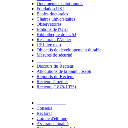
Documents institutionnels
Fondation USJ
Écoles doctorales
Chaires universitaires
Observatoires
Éditions de l'USJ
Bibliothèque de l'USJ
Restaurant l'Atelier
USJ live map
Objectifs de développement durable
Mesures de sécurité
Le Recteur
Discours du Recteur
Allocutions de la Saint-Joseph
Rapports du Recteur
Recteurs émérites
Recteurs (1875-1975)
Gouvernance
Conseils
Rectorat
Comité d'éthique
Assurance qualité