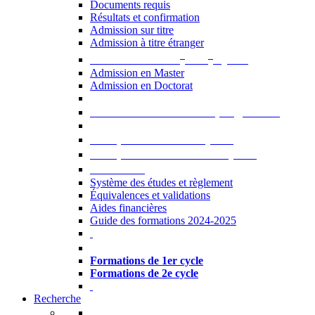
Documents requis
Résultats et confirmation
Admission sur titre
Admission à titre étranger
e
e
Admission aux 2
et 3
cycles
Admission en Master
Admission en Doctorat
Admission en cours de programme
UE optionnelles USJ [PDF]
UE optionnelles ouvertes [PDF]
À savoir...
Système des études et règlement
Équivalences et validations
Aides financières
Guide des formations 2024-2025
Formations à l’USJ
Formations de 1er cycle
Formations de 2e cycle
Recherche
La Recherche à l'USJ