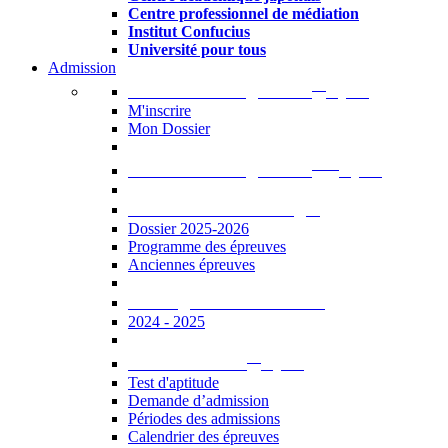
Centre professionnel de médiation
Institut Confucius
Université pour tous
Admission
er
Admission en ligne au 1
cycle
M'inscrire
Mon Dossier
ème
Admission en ligne au 2
cycle
Documents à télécharger
Dossier 2025-2026
Programme des épreuves
Anciennes épreuves
Catalogue des formations
2024 - 2025
er
Admission au 1
cycle
Test d'aptitude
Demande d’admission
Périodes des admissions
Calendrier des épreuves