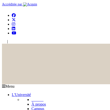
Accréditée par
|
En
Ar
Menu
L'Université
L'USJ
À propos
Campus