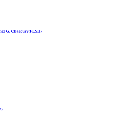
nces religieuses
 Ramez G. Chagoury(FLSH)
P)