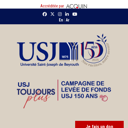
Accréditée par
En
|
Ar
Je fais un don