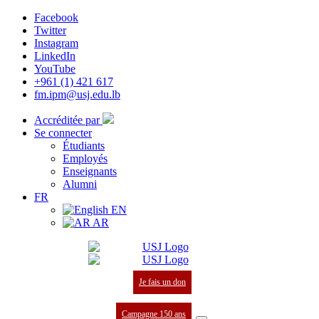
Facebook
Twitter
Instagram
LinkedIn
YouTube
+961 (1) 421 617
fm.ipm@usj.edu.lb
Accréditée par
Se connecter
Étudiants
Employés
Enseignants
Alumni
FR
EN
AR
Je fais un don
Campagne 150 ans