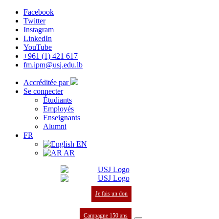
Facebook
Twitter
Instagram
LinkedIn
YouTube
+961 (1) 421 617
fm.ipm@usj.edu.lb
Accréditée par
Se connecter
Étudiants
Employés
Enseignants
Alumni
FR
EN
AR
Je fais un don
Campagne 150 ans