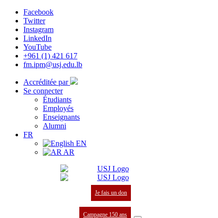
Facebook
Twitter
Instagram
LinkedIn
YouTube
+961 (1) 421 617
fm.ipm@usj.edu.lb
Accréditée par
Se connecter
Étudiants
Employés
Enseignants
Alumni
FR
EN
AR
Je fais un don
Campagne 150 ans