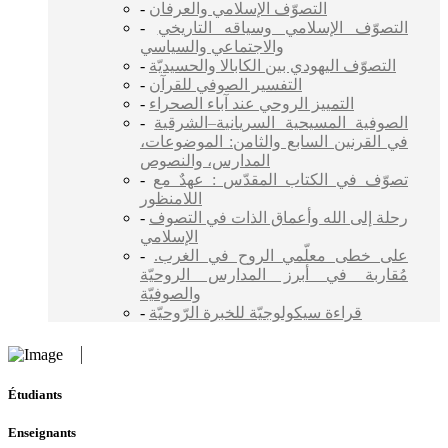
-
التصوّف الإسلامي والعرفان
-
التصوّف الإسلامي وسياقه التاريخي
والاجتماعي والسياسي
-
التصوّف اليهودي بين الكابالا والحسيديّة
-
التفسير الصوفي للقرآن
-
التمييز الروحي عند آباء الصحراء
-
الصوفية المسيحية السريانية–الشرقية
في القرنين السابع والثامن: الموضوعات،
المدارس، والنصوص
-
تصوّف في الكتاب المقدّس : عهدٌ مع
اللامنظور
-
رحلة إلى الله وأعماق الذات في التصوف
الإسلامي
-
على خطى معلّمي الروح في الغرب.
مُقاربة في أبرز المدارس الروحيّة
والصوفيّة
-
قراءة سيكولوجيّة للخبرة الرّوحيّة
Étudiants
Enseignants