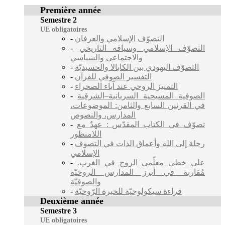
Première année
Semestre 2
UE obligatoires
-
التصوّف الإسلامي والعرفان
-
التصوّف الإسلامي وسياقه التاريخي
والاجتماعي والسياسي
-
التصوّف اليهودي بين الكابالا والحسيديّة
-
التفسير الصوفي للقرآن
-
التمييز الروحي عند آباء الصحراء
-
الصوفية المسيحية السريانية–الشرقية
في القرنين السابع والثامن: الموضوعات،
المدارس، والنصوص
-
تصوّف في الكتاب المقدّس : عهدٌ مع
اللامنظور
-
رحلة إلى الله وأعماق الذات في التصوف
الإسلامي
-
على خطى معلّمي الروح في الغرب.
مُقاربة في أبرز المدارس الروحيّة
والصوفيّة
-
قراءة سيكولوجيّة للخبرة الرّوحيّة
Deuxième année
Semestre 3
UE obligatoires