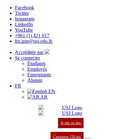
Facebook
Twitter
Instagram
LinkedIn
YouTube
+961 (1) 421 617
fm.ipm@usj.edu.lb
Accréditée par
Se connecter
Étudiants
Employés
Enseignants
Alumni
FR
EN
AR
Je fais un don
Campagne 150 ans