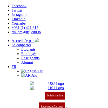
Facebook
Twitter
Instagram
LinkedIn
YouTube
+961 (1) 421 617
fm.ipm@usj.edu.lb
Accréditée par
Se connecter
Étudiants
Employés
Enseignants
Alumni
FR
EN
AR
Je fais un don
Campagne 150 ans