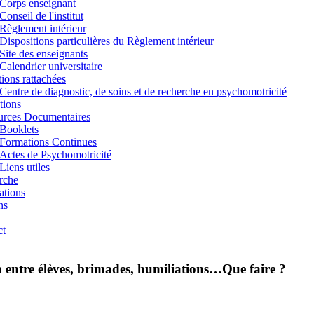
Corps enseignant
Conseil de l'institut
Règlement intérieur
Dispositions particulières du Règlement intérieur
Site des enseignants
Calendrier universitaire
utions rattachées
Centre de diagnostic, de soins et de recherche en psychomotricité
tions
urces Documentaires
Booklets
Formations Continues
Actes de Psychomotricité
Liens utiles
rche
ations
ns
ct
on entre élèves, brimades, humiliations…Que faire ?