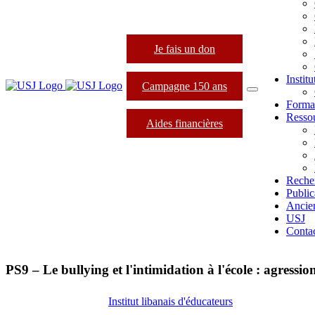
Je fais un don
Instit
Campagne 150 ans
Forma
Resso
Aides financières
Reche
Public
Ancie
USJ
Conta
PS9 – Le bullying et l'intimidation à l'école : agressi
Institut libanais d'éducateurs