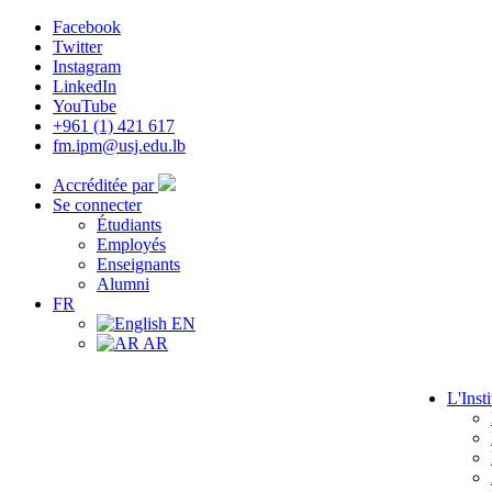
Facebook
Twitter
Instagram
LinkedIn
YouTube
+961 (1) 421 617
fm.ipm@usj.edu.lb
Accréditée par
Se connecter
Étudiants
Employés
Enseignants
Alumni
FR
EN
AR
L'Insti