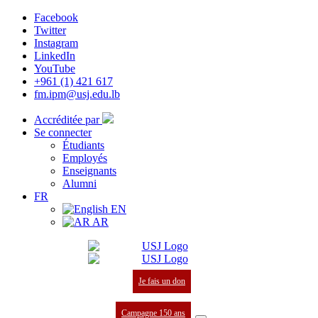
Facebook
Twitter
Instagram
LinkedIn
YouTube
+961 (1) 421 617
fm.ipm@usj.edu.lb
Accréditée par
Se connecter
Étudiants
Employés
Enseignants
Alumni
FR
EN
AR
Je fais un don
Campagne 150 ans