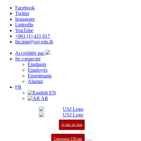
Facebook
Twitter
Instagram
LinkedIn
YouTube
+961 (1) 421 617
fm.ipm@usj.edu.lb
Accréditée par
Se connecter
Étudiants
Employés
Enseignants
Alumni
FR
EN
AR
Je fais un don
Campagne 150 ans