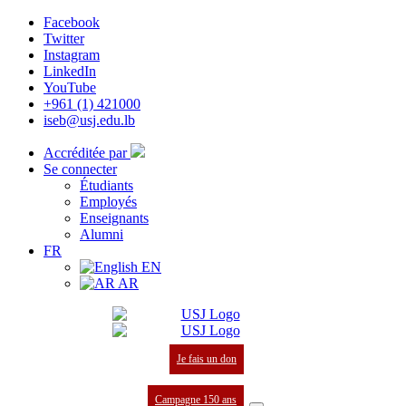
Facebook
Twitter
Instagram
LinkedIn
YouTube
+961 (1) 421000
iseb@usj.edu.lb
Accréditée par
Se connecter
Étudiants
Employés
Enseignants
Alumni
FR
EN
AR
Je fais un don
Campagne 150 ans