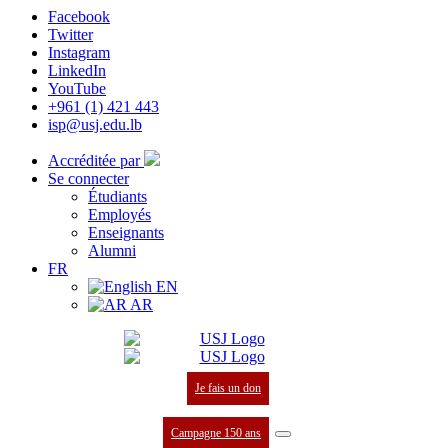
Facebook
Twitter
Instagram
LinkedIn
YouTube
+961 (1) 421 443
isp@usj.edu.lb
Accréditée par
Se connecter
Étudiants
Employés
Enseignants
Alumni
FR
EN
AR
Je fais un don
Campagne 150 ans