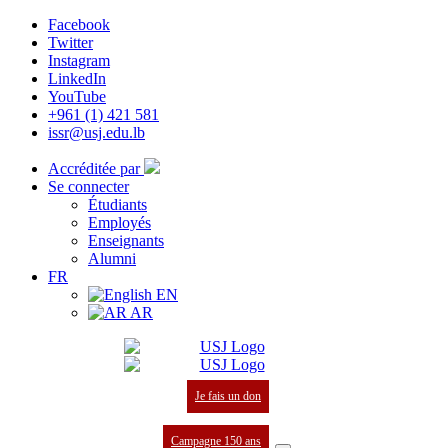
Facebook
Twitter
Instagram
LinkedIn
YouTube
+961 (1) 421 581
issr@usj.edu.lb
Accréditée par
Se connecter
Étudiants
Employés
Enseignants
Alumni
FR
EN
AR
Je fais un don
Campagne 150 ans