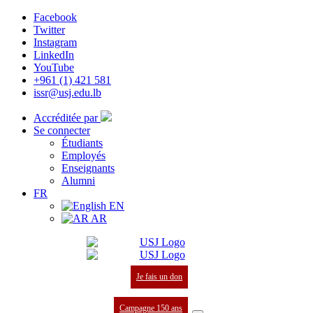
Facebook
Twitter
Instagram
LinkedIn
YouTube
+961 (1) 421 581
issr@usj.edu.lb
Accréditée par
Se connecter
Étudiants
Employés
Enseignants
Alumni
FR
EN
AR
Je fais un don
Campagne 150 ans