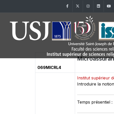
Facebook
Twitter
Instagram
Linke
Microassura
069MICRL4
Institut supérieur 
Introduire la noti
Temps présentiel :