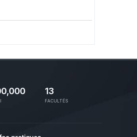
00,000
13
I
FACULTÉS