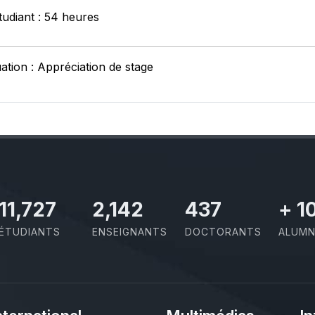
tudiant : 54 heures
ation : Appréciation de stage
11,727
2,142
437
+
1
ÉTUDIANTS
ENSEIGNANTS
DOCTORANTS
ALUMN