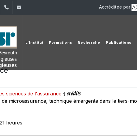
Accréditée par
dIn
YouTube
+961 (1) 421 581
issr@usj.edu.lb
L'Institut
Formations
Recherche
Publications
nce
3 crédits
des sciences de l'assurance
on de microassurance, technique émergente dans le tiers-m
 21 heures