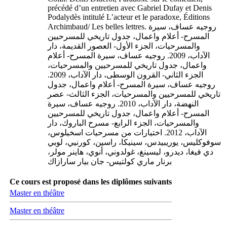
précédé d’un entretien avec Gabriel Dufay et Denis
Podalydès intitulé L’acteur et le paradoxe, Éditions
Archimbaud/ Les belles lettres. روجيه عساف، سيرة
المسرح- أعلام واعمال، جدول تاريخي للمسرحيين
والمسرحيات، الجزء الأول- العصور القديمة، دار
الآداب، 2009. روجيه عساف، سيرة المسرح- أعلام
واعمال، جدول تاريخي للمسرحيين والمسرحيات،
الجزء الثاني- القرون الوسطى، دار الآداب، 2009.
روجيه عساف، سيرة المسرح- أعلام واعمال، جدول
تاريخي للمسرحيين والمسرحيات، الجزء الثالث- عصر
النهضة، دار الآداب، 2010. روجيه عساف، سيرة
المسرح- أعلام واعمال، جدول تاريخي للمسرحيين
والمسرحيات، الجزء الرابع- مسرح الباروك، دار
الآداب، 2012. اختيارات من مسرحيات اسخيلوس،
سوفوكليس، يوريبيدس، سينيكا، راسين، كورنيي، لوبي
دي فيغا، ديدرو، ليسينغ، غولدوني، أنوي، هاينر مولر،
برنار ماري كولتيس- جان بيار سارازاك
Ce cours est proposé dans les diplômes suivants
Master en théâtre
Master en théâtre