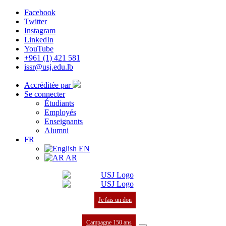
Facebook
Twitter
Instagram
LinkedIn
YouTube
+961 (1) 421 581
issr@usj.edu.lb
Accréditée par
Se connecter
Étudiants
Employés
Enseignants
Alumni
FR
EN
AR
Je fais un don
Campagne 150 ans