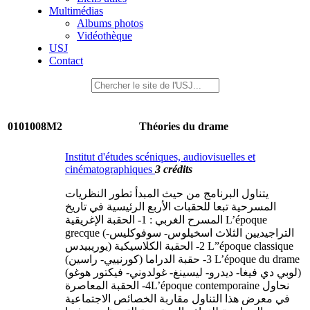
Multimédias
Albums photos
Vidéothèque
USJ
Contact
0101008M2
Théories du drame
Institut d'études scéniques, audiovisuelles et
cinématographiques
3 crédits
يتناول البرنامج من حيث المبدأ تطور النظريات
المسرحية تبعا للحقبات الأربع الرئيسية في تاريخ
المسرح الغربي : 1- الحقبة الإغريقية L’époque
grecque (التراجيديين الثلاث اسخيلوس- سوفوكليس-
يوريبيدس) 2- الحقبة الكلاسيكية L”époque classique
(كورنييي- راسين) 3- حقبة الدراما L’époque du drame
(لوبي دي فيغا- ديدرو- ليسينغ- غولدوني- فيكتور هوغو)
4- الحقبة المعاصرةL’époque contemporaine نحاول
في معرض هذا التناول مقاربة الخصائص الاجتماعية