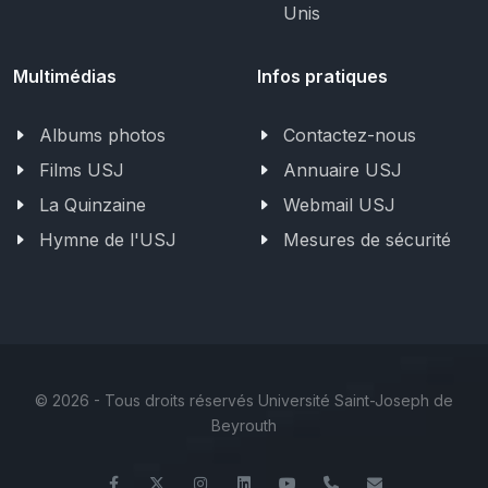
Unis
Multimédias
Infos pratiques
Albums photos
Contactez-nous
Films USJ
Annuaire USJ
La Quinzaine
Webmail USJ
Hymne de l'USJ
Mesures de sécurité
©
2026 - Tous droits réservés Université Saint-Joseph de
Beyrouth
Facebook
Twitter
Instagram
LinkedIn
YouTube
+961 (1) 421 581
issr@usj.ed