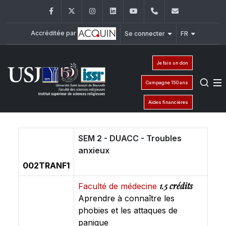
Facebook
Twitter
Instagram
LinkedIn
YouTube
+961 (1) 421 581
issr@usj.e
Accréditée par
Se connecter
FR
Je fais un don
Campagne 150 ans
Aides financières
SEM 2 - DUACC - Troubles
anxieux
002TRANF1
1.5 crédits
Faculté de médecine
Aprendre à connaître les
phobies et les attaques de
panique