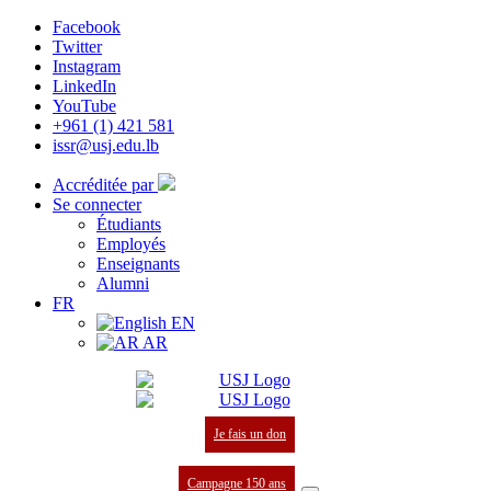
Facebook
Twitter
Instagram
LinkedIn
YouTube
+961 (1) 421 581
issr@usj.edu.lb
Accréditée par
Se connecter
Étudiants
Employés
Enseignants
Alumni
FR
EN
AR
Je fais un don
Campagne 150 ans