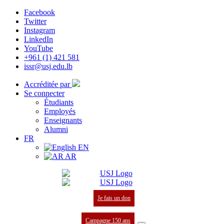
Facebook
Twitter
Instagram
LinkedIn
YouTube
+961 (1) 421 581
issr@usj.edu.lb
Accréditée par
Se connecter
Étudiants
Employés
Enseignants
Alumni
FR
EN
AR
Je fais un don
Campagne 150 ans