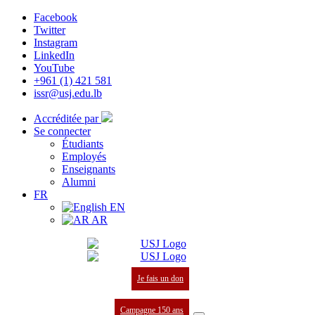
Facebook
Twitter
Instagram
LinkedIn
YouTube
+961 (1) 421 581
issr@usj.edu.lb
Accréditée par
Se connecter
Étudiants
Employés
Enseignants
Alumni
FR
EN
AR
Je fais un don
Campagne 150 ans