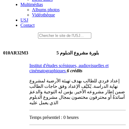
Multimédias
Albums photos
Vidéothèque
USJ
Contact
010AR32M3
بلورة مشروع الدبلوم 5
Institut d'études scéniques, audiovisuelles et
cinématographiques
6 crédits
إعداد فردي للطالب بهدف تهيئة الأرضية لمشروع
نهاية الدراسة. يُكيَّف الإعداد وفق حاجات الطالب
ضمن إطار مشروعه الأخير. يؤمن له التوجيهَ والدعمَ
أساتذةٌ أو محترفون مختصون بمجال مشروع الدبلوم
الذي يعمل عليه
Temps présentiel : 0 heures