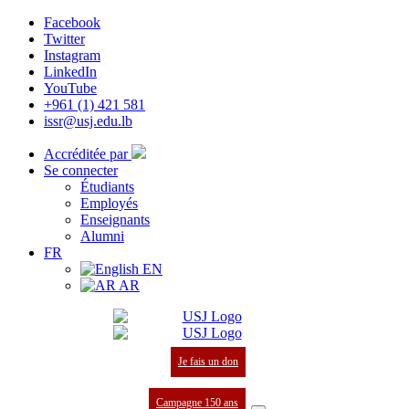
Facebook
Twitter
Instagram
LinkedIn
YouTube
+961 (1) 421 581
issr@usj.edu.lb
Accréditée par
Se connecter
Étudiants
Employés
Enseignants
Alumni
FR
EN
AR
Je fais un don
Campagne 150 ans