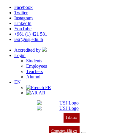
Facebook
Twitter
Instagram
LinkedIn
YouTube
+961 (1) 421 581
issr@usj.edu.lb
Accredited by
Login
Students
Employees
Teachers
Alumni
EN
FR
AR
I donate
Campaign 150 yrs