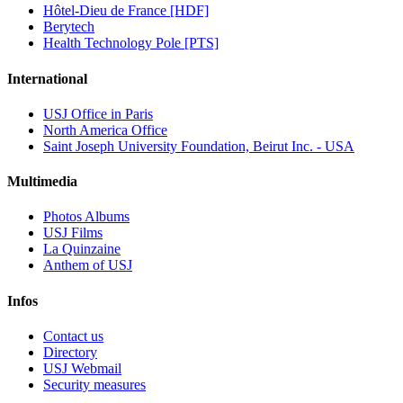
Hôtel-Dieu de France [HDF]
Berytech
Health Technology Pole [PTS]
International
USJ Office in Paris
North America Office
Saint Joseph University Foundation, Beirut Inc. - USA
Multimedia
Photos Albums
USJ Films
La Quinzaine
Anthem of USJ
Infos
Contact us
Directory
USJ Webmail
Security measures