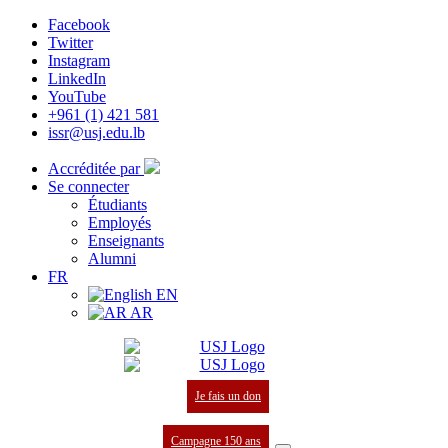
Facebook
Twitter
Instagram
LinkedIn
YouTube
+961 (1) 421 581
issr@usj.edu.lb
Accréditée par
Se connecter
Étudiants
Employés
Enseignants
Alumni
FR
EN
AR
Je fais un don
Campagne 150 ans