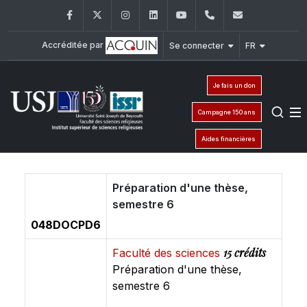
Facebook
Twitter
Instagram
LinkedIn
YouTube
+961 (1) 421 581
issr@usj.e
Accréditée par
Se connecter
FR
Je fais un don
Campagne 150 ans
Aides financières
Préparation d'une thèse,
semestre 6
048DOCPD6
15 crédits
Faculté des sciences
Préparation d'une thèse,
semestre 6