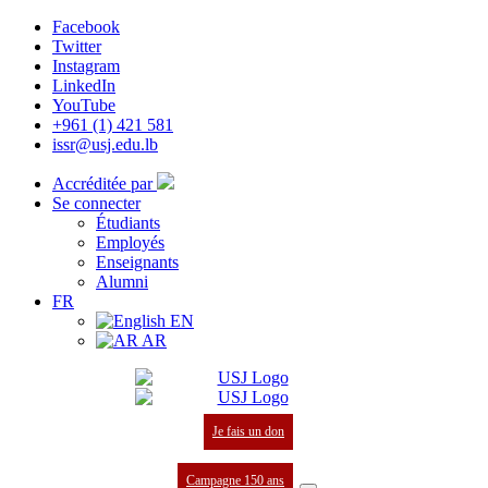
Facebook
Twitter
Instagram
LinkedIn
YouTube
+961 (1) 421 581
issr@usj.edu.lb
Accréditée par
Se connecter
Étudiants
Employés
Enseignants
Alumni
FR
EN
AR
Je fais un don
Campagne 150 ans