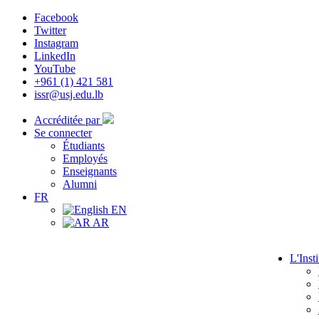
Facebook
Twitter
Instagram
LinkedIn
YouTube
+961 (1) 421 581
issr@usj.edu.lb
Accréditée par
Se connecter
Étudiants
Employés
Enseignants
Alumni
FR
EN
AR
L'Insti