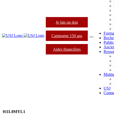
Je fais un don
Forma
Campagne 150 ans
Reche
Public
Ancie
Aides financières
Resso
Multi
USJ
Conta
011L8MYL1