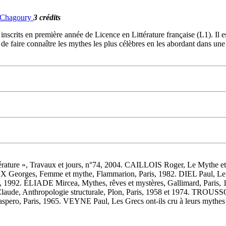
. Chagoury
3 crédits
nscrits en première année de Licence en Littérature française (L1). Il e
t de faire connaître les mythes les plus célèbres en les abordant dans un
térature », Travaux et jours, n°74, 2004. CAILLOIS Roger, Le Mythe
Georges, Femme et mythe, Flammarion, Paris, 1982. DIEL Paul, Le
s, 1992. ÉLIADE Mircea, Mythes, rêves et mystères, Gallimard, Paris
e, Anthropologie structurale, Plon, Paris, 1958 et 1974. TROUSSON
, Paris, 1965. VEYNE Paul, Les Grecs ont-ils cru à leurs mythes : ess