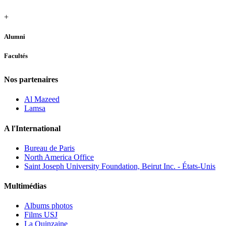
+
Alumni
Facultés
Nos partenaires
Al Mazeed
Lamsa
A l'International
Bureau de Paris
North America Office
Saint Joseph University Foundation, Beirut Inc. - États-Unis
Multimédias
Albums photos
Films USJ
La Quinzaine