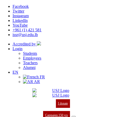
Facebook
Twitter
Instagram
LinkedIn
YouTube
+961 (1) 421 581
issr@usj.edu.lb
Accredited by
Login
Students
Employees
Teachers
Alumni
EN
FR
AR
I donate
Campaign 150 yrs