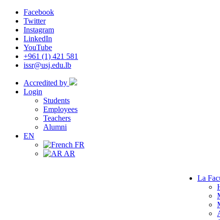
Facebook
Twitter
Instagram
LinkedIn
YouTube
+961 (1) 421 581
issr@usj.edu.lb
Accredited by
Login
Students
Employees
Teachers
Alumni
EN
FR
AR
La Fac