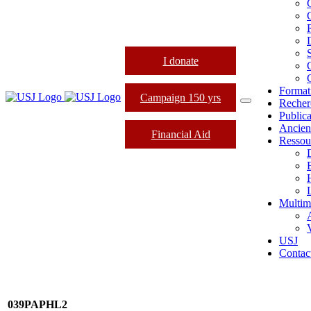
I donate
Format
Campaign 150 yrs
Recher
Publica
Ancien
Financial Aid
Ressou
L
Multim
USJ
Contac
039PAPHL2