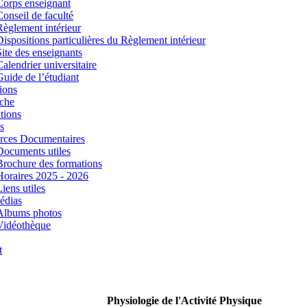
Corps enseignant
Conseil de faculté
Règlement intérieur
Dispositions particulières du Règlement intérieur
Site des enseignants
Calendrier universitaire
Guide de l’étudiant
ions
che
tions
s
rces Documentaires
Documents utiles
Brochure des formations
Horaires 2025 - 2026
iens utiles
édias
Albums photos
Vidéothèque
t
Physiologie de l'Activité Physique