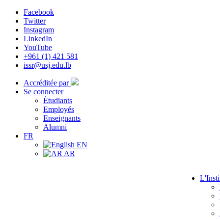
Facebook
Twitter
Instagram
LinkedIn
YouTube
+961 (1) 421 581
issr@usj.edu.lb
Accréditée par
Se connecter
Étudiants
Employés
Enseignants
Alumni
FR
EN
AR
L'Insti