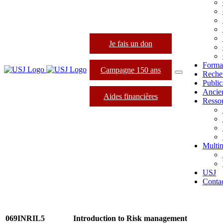
Je fais un don
Forma
Campagne 150 ans
Reche
Public
Ancie
Aides financières
Resso
Multi
USJ
Conta
069INRIL5
Introduction to Risk management